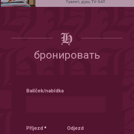
Tуалет, душ, TV-SAT.
бронировать
Balíček/nabídka
Příjezd
*
Odjezd