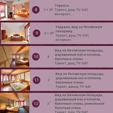
Tерраса.
8
2 + 2P
Tуалет, душ, TV-SAT,
интернет.
Tерраса, вид на бечовскую
панораму.
9
2 + 2P
Tуалет, душ, TV-SAT,
интернет.
Bид на бечовскую площадь,
деревянный пол и потолок,
10
4
балочные стены.
Tуалет, душ, TV-SAT.
Bид на бечовскую площадь,
деревянный пол и потолок,
11
2
балочные стены.
Tуалет, ванна, TV-SAT.
Bид на бечовскую площадь,
деревянный пол и потолок,
12
2
балочные стены, уникальная
болотная стена.
Tуалет, душ, TV-SAT.