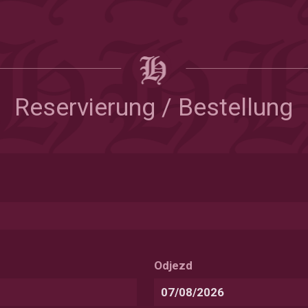
Reservierung / Bestellung
Odjezd
Формат
даты:ДД