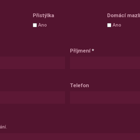
слеш
ММ
Přistýlka
Domácí mazl
слеш
Ano
Ano
ГГГГ
Příjmení
*
Telefon
ání.