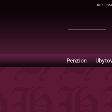
REZERV
Penzion
Ubytov