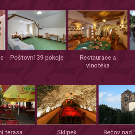
je
Poštovní 39 pokoje
Restaurace a
vinotéka
ní terasa
Sklípek
Bečov nad 