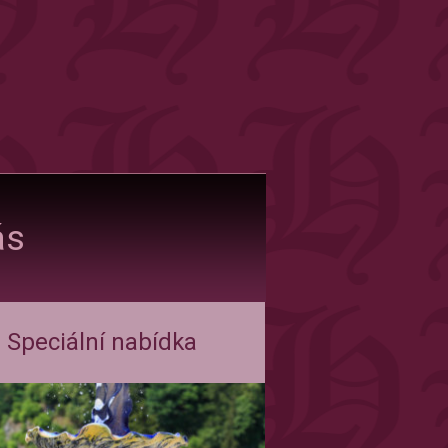
ás
Speciální nabídka