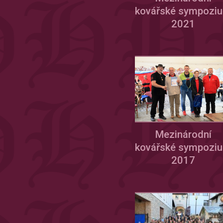
kovářské sympozi
2021
Mezinárodní
kovářské sympozi
2017