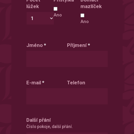
DD
DD
lůžek
mazlíček
slash
slash
MM
MM
Ano
slash
slash
Ano
YYYY
YYYY
Jméno
*
Příjmení
*
E-mail
*
Telefon
Další přání
Číslo pokoje, další přání.