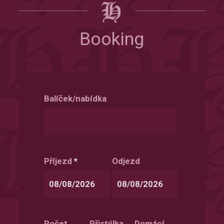
Booking
Balíček/nabídka
Příjezd
*
Odjezd
Date
Date
Format:
Format:
Počet
Přistýlka
Domácí