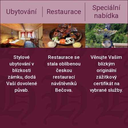
Speciální
Ubytování
Restaurace
nabídka
Stylové
Restaurace se
Věnujte Vašim
ubytování v
stala oblíbenou
blízkým
blízkosti
českou
originální
zámku, dodá
restaurací
zážitkový
Vaší dovolené
návštěvníků
certifikát na
půvab.
Bečova.
vybrané služby.