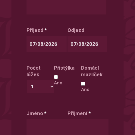
Příjezd
*
Odjezd
Date
Date
Format:
Format:
Počet
Přistýlka
Domácí
DD
DD
lůžek
mazlíček
slash
slash
MM
MM
Ano
slash
slash
Ano
YYYY
YYYY
Jméno
*
Příjmení
*