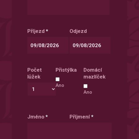
Příjezd
*
Odjezd
Date
Date
Format:
Format:
Počet
Přistýlka
Domácí
DD
DD
lůžek
mazlíček
slash
slash
MM
MM
Ano
slash
slash
Ano
YYYY
YYYY
Jméno
*
Příjmení
*