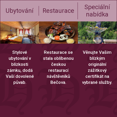
Speciální
Ubytování
Restaurace
nabídka
Stylové
Restaurace se
Věnujte Vašim
ubytování v
stala oblíbenou
blízkým
blízkosti
českou
originální
zámku, dodá
restaurací
zážitkový
Vaší dovolené
návštěvníků
certifikát na
půvab.
Bečova.
vybrané služby.