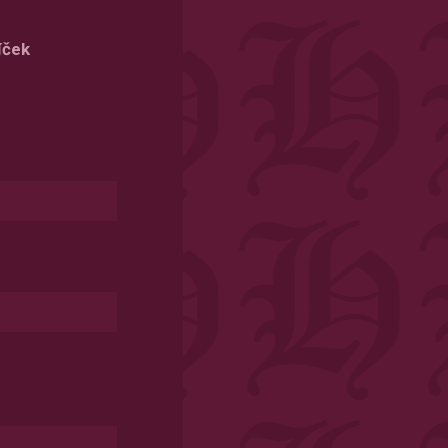
DD
slash
íček
MM
slash
YYYY