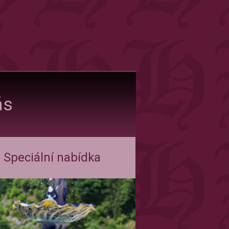
ás
Speciální nabídka