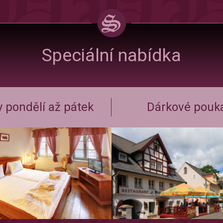
Speciální nabídka
 pondělí až pátek
Dárkové pouk