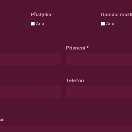
DD
slash
Přistýlka
Domácí mazl
MM
Ano
Ano
slash
YYYY
Příjmení
*
Telefon
ání.