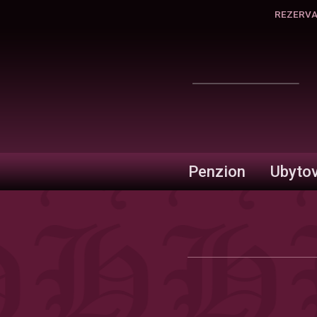
REZERV
Penzion
Ubytov