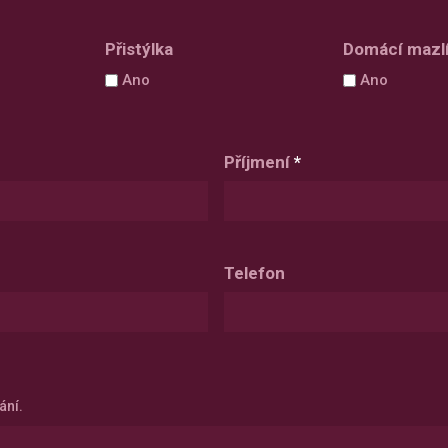
DD
slash
Přistýlka
Domácí mazl
MM
Ano
Ano
slash
YYYY
Příjmení
*
Telefon
ání.