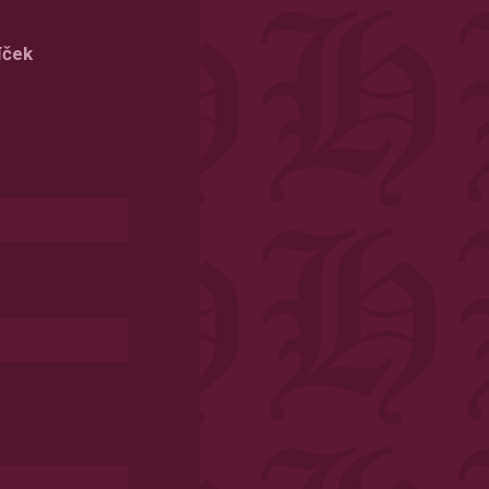
DD
slash
íček
MM
slash
YYYY