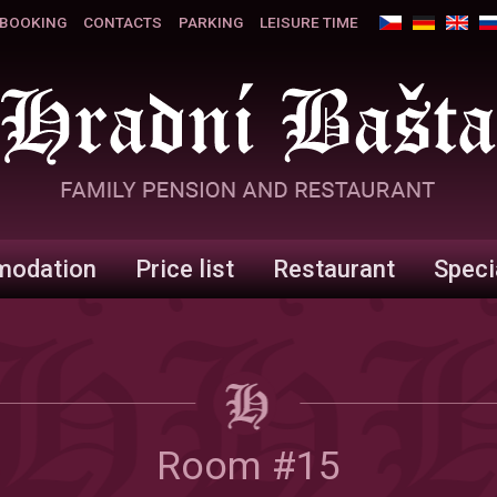
BOOKING
CONTACTS
PARKING
LEISURE TIME
odation
Price list
Restaurant
Speci
Room #15