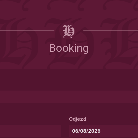
Booking
Odjezd
Date
Format: